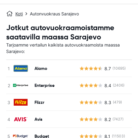
Koti
Autonvuokraus Sarajevo
Jotkut autovuokraamoistamme
saatavilla maassa Sarajevo
Tarjoamme vertailun kaikista autovuokraamoista maassa
Sarajevo:
Alamo
8.7
(10695)
Enterprise
8.4
(2406)
Flizzr
8.3
(479)
Avis
8.2
(7427)
Budget
8.1
(11503)