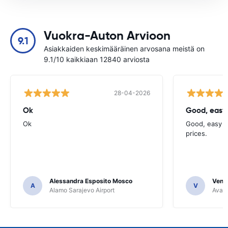
Vuokra-Auton Arvioon
9.1
Asiakkaiden keskimääräinen arvosana meistä on
9.1/10 kaikkiaan 12840 arviosta
28-04-2026
Ok
Good, easy
Ok
Good, easy t
prices.
Alessandra Esposito Mosco
Venka
A
V
Alamo Sarajevo Airport
Avant