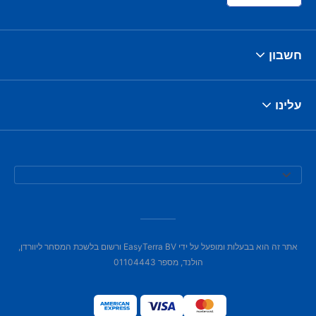
חשבון
עלינו
אתר זה הוא בבעלות ומופעל על ידי EasyTerra BV ורשום בלשכת המסחר ליוורדן,
הולנד, מספר 01104443