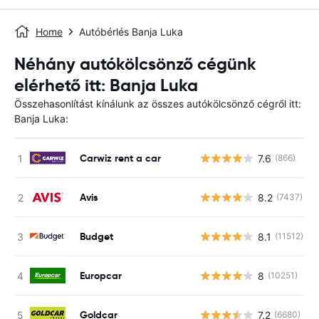
Home
Autóbérlés Banja Luka
Néhány autókölcsönző cégünk
elérhető itt: Banja Luka
Összehasonlítást kínálunk az összes autókölcsönző cégről itt:
Banja Luka:
Carwiz rent a car
7.6
(866)
Avis
8.2
(7437)
Budget
8.1
(11512)
Europcar
8
(10251)
Goldcar
7.2
(6680)