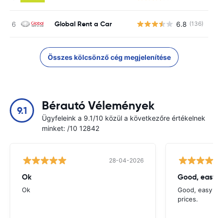
Global Rent a Car
6.8
(136)
Összes kölcsönző cég megjelenítése
Bérautó Vélemények
9.1
Ügyfeleink a 9.1/10 közül a következőre értékelnek
minket: /10 12842
28-04-2026
Ok
Good, easy
Ok
Good, easy t
prices.