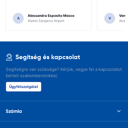
Alessandra Esposito Mosco
Venka
A
V
Alamo Sarajevo Airport
Avant
Segítség és kapcsolat
Segítségre van szüksége? Kérjük, vegye fel a kapcsolatot
bérleti szakembereinkkel.
Ügyfélszolgálat
Számla