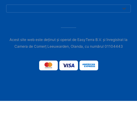
Acest site web este deținut și operat de EasyTerra B.V. și înregistrat la
Camera de Comerț Leeuwarden, Olanda, cu numărul 01104443