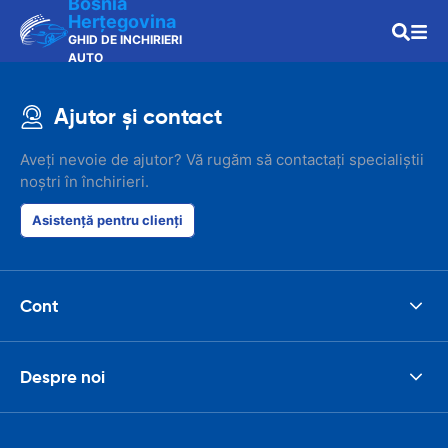
Bosnia
Herţegovina
GHID DE INCHIRIERI
AUTO
Ajutor și contact
Aveți nevoie de ajutor? Vă rugăm să contactați specialiștii
noștri în închirieri.
Asistență pentru clienți
Cont
Despre noi