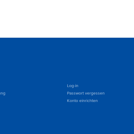
Log-in
ung
Passwort vergessen
Konto einrichten