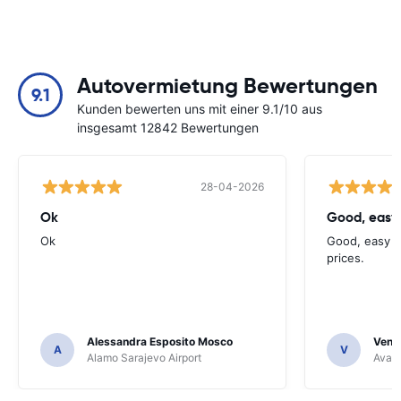
Autovermietung Bewertungen
9.1
Kunden bewerten uns mit einer 9.1/10 aus
insgesamt 12842 Bewertungen
28-04-2026
Ok
Good, easy
Ok
Good, easy t
prices.
Alessandra Esposito Mosco
Venka
A
V
Alamo Sarajevo Airport
Avant