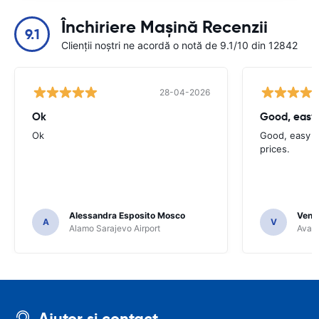
Închiriere Mașină Recenzii
9.1
Clienții noștri ne acordă o notă de 9.1/10 din 12842
28-04-2026
Ok
Good, easy
Ok
Good, easy t
prices.
Alessandra Esposito Mosco
Venka
A
V
Alamo Sarajevo Airport
Avant
Ajutor și contact