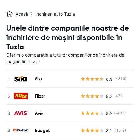
Acasă
Închirieri auto Tuzla
Unele dintre companiile noastre de
închiriere de mașini disponibile în
Tuzla
Oferim o comparație a tuturor companiilor de închiriere de
mașini din Tuzla:
Sixt
8.9
(4356)
Flizzr
8.3
(479)
Avis
8.2
(7437)
Budget
8.1
(11512)