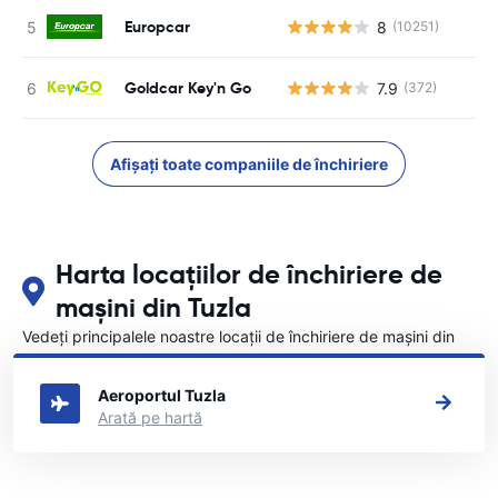
Europcar
8
(10251)
Goldcar Key'n Go
7.9
(372)
Afișați toate companiile de închiriere
Harta locațiilor de închiriere de
mașini din Tuzla
Vedeți principalele noastre locații de închiriere de mașini din
Tuzla
Aeroportul Tuzla
Arată pe hartă