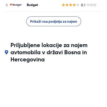
Budget
8.1
S s
(11512)
Prikaži vsa podjetja za najem
Priljubljene lokacije za najem
avtomobila v državi Bosna in
Hercegovina