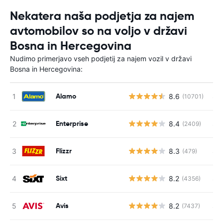
Nekatera naša podjetja za najem
avtomobilov so na voljo v državi
Bosna in Hercegovina
Nudimo primerjavo vseh podjetij za najem vozil v državi
Bosna in Hercegovina:
Alamo
8.6
S s
(10701)
Enterprise
8.4
S s
(2409)
Flizzr
8.3
S s
(479)
Sixt
8.2
S s
(4356)
Avis
8.2
S s
(7437)