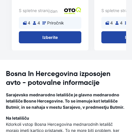
S spletne strani
S spletne strani
/dan
4
4
Priročnik
4
4
P
Izberite
Izb
Bosna In Hercegovina izposojen
avto - potovalne informacije
Sarajevsko mednarodno letališče je glavno mednarodno
letališče Bosne Hercegovine. To se imenuje kot letališče
Butmir, in se nahaja v mestu Sarajevo, v predmestju Butmir.
Na letališču
Kdorkoli vstop Bosna Hercegovina mednarodnih letališč
morajo imeti kartico pristanek. To ne more biti problem, ker