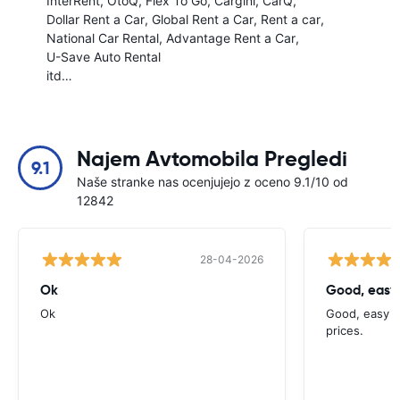
InterRent
OtoQ
Flex To Go
Cargini
CarQ
Dollar Rent a Car
Global Rent a Car
Rent a car
National Car Rental
Advantage Rent a Car
U-Save Auto Rental
itd…
Najem Avtomobila Pregledi
9.1
Naše stranke nas ocenjujejo z oceno 9.1/10 od
12842
28-04-2026
Ok
Good, easy
Ok
Good, easy t
prices.