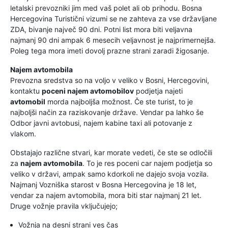
letalski prevozniki jim med vaš polet ali ob prihodu. Bosna
Hercegovina Turistični vizumi se ne zahteva za vse državljane
ZDA, bivanje največ 90 dni. Potni list mora biti veljavna
najmanj 90 dni ampak 6 mesecih veljavnost je najprimernejša.
Poleg tega mora imeti dovolj prazne strani zaradi žigosanje.
Najem avtomobila
Prevozna sredstva so na voljo v veliko v Bosni, Hercegovini,
kontaktu
poceni najem avtomobilov
podjetja najeti
avtomobil
morda najboljša možnost. Če ste turist, to je
najboljši način za raziskovanje države. Vendar pa lahko še
Odbor javni avtobusi, najem kabine taxi ali potovanje z
vlakom.
Obstajajo različne stvari, kar morate vedeti, če ste se odločili
za
najem avtomobila
. To je res poceni car najem podjetja so
veliko v državi, ampak samo kdorkoli ne dajejo svoja vozila.
Najmanj Vozniška starost v Bosna Hercegovina je 18 let,
vendar za najem avtomobila, mora biti star najmanj 21 let.
Druge vožnje pravila vključujejo;
Vožnja na desni strani ves čas