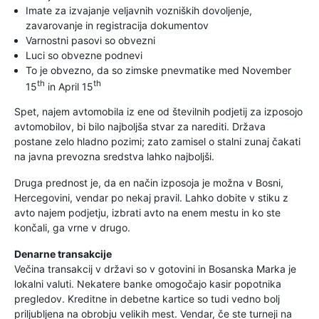
Imate za izvajanje veljavnih vozniških dovoljenje,
zavarovanje in registracija dokumentov
Varnostni pasovi so obvezni
Luci so obvezne podnevi
To je obvezno, da so zimske pnevmatike med November
th
th
15
in April 15
Spet, najem avtomobila iz ene od številnih podjetij za izposojo
avtomobilov, bi bilo najboljša stvar za narediti. Država
postane zelo hladno pozimi; zato zamisel o stalni zunaj čakati
na javna prevozna sredstva lahko najboljši.
Druga prednost je, da en način izposoja je možna v Bosni,
Hercegovini, vendar po nekaj pravil. Lahko dobite v stiku z
avto najem podjetju, izbrati avto na enem mestu in ko ste
končali, ga vrne v drugo.
Denarne transakcije
Večina transakcij v državi so v gotovini in Bosanska Marka je
lokalni valuti. Nekatere banke omogočajo kasir popotnika
pregledov. Kreditne in debetne kartice so tudi vedno bolj
priljubljena na obrobju velikih mest. Vendar, če ste turneji na