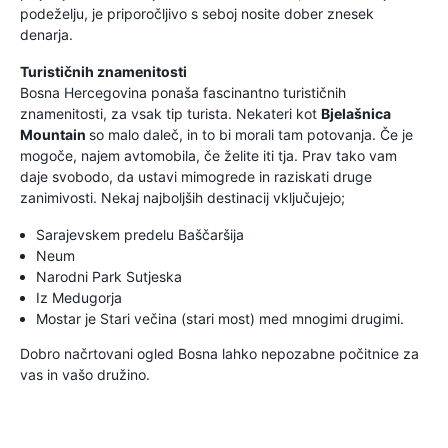
podeželju, je priporočljivo s seboj nosite dober znesek
denarja.
Turističnih znamenitosti
Bosna Hercegovina ponaša fascinantno turističnih
znamenitosti, za vsak tip turista. Nekateri kot
Bjelašnica
Mountain
so malo daleč, in to bi morali tam potovanja. Če je
mogoče, najem avtomobila, če želite iti tja. Prav tako vam
daje svobodo, da ustavi mimogrede in raziskati druge
zanimivosti. Nekaj najboljših destinacij vključujejo;
Sarajevskem predelu Baščaršija
Neum
Narodni Park Sutjeska
Iz Medugorja
Mostar je Stari večina (stari most) med mnogimi drugimi.
Dobro načrtovani ogled Bosna lahko nepozabne počitnice za
vas in vašo družino.