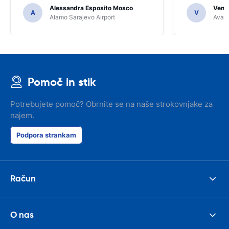
Alessandra Esposito Mosco
Venka
A
V
Alamo Sarajevo Airport
Avant
Pomoč in stik
Potrebujete pomoč? Obrnite se na naše strokovnjake za
najem.
Podpora strankam
Račun
O nas