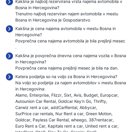
Kakšna je najbolj rezervirana vrsta najema avtomobila v
Bosna in Hercegovina?
Trenutno najbolj rezerviran najem avtomobila v mestu
Bosna in Hercegovina je Gospodarstvo.
Kakšna je cena najema avtomobila v mestu Bosna in
Hercegovina?
Povprečna cena najema avtomobila je bila prejšnji mesec
.
Kakšna je povprečna dnevna cena najema vozila v Bosna
in Hercegovina?
Povprečna cena najema prejšnji mesec je bila
na dan.
Katera podjetja so na voljo za Bosna in Hercegovina?
Na voljo so podjetja za najem avtomobilov v mestu Bosna
in Hercegovina:
Alamo
Enterprise
Flizzr
Sixt
Avis
Budget
Europcar
Autounion Car Rental
Goldcar Key'n Go
Thrifty
Carwiz rent a car
addCarRental
Abbycar
SurPrice car rentals
Nur Rent a car
Green Motion
Goldcar
Payless Car Rental
wheego
387rentacar
Euro Rent a Car
Kapitals rent a car
United rent a car