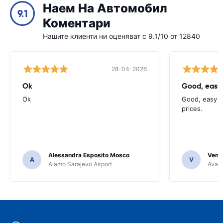
Наем На Автомобил
9.1
Коментари
Нашите клиенти ни оценяват с 9.1/10 от 12840
28-04-2026
Ok
Good, easy
Ok
Good, easy t
prices.
Alessandra Esposito Mosco
Venka
A
V
Alamo Sarajevo Airport
Avant