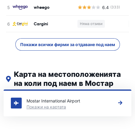
wheego
6.4
(333)
Cargini
Няма отзиви
Н
Покажи всички фирми за отдаване под наем
Карта на местоположенията
на коли под наем в Мостар
Вижте нашите основни места за коли под наем в Мостар
Mostar International Airport
Покажи на картата