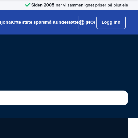
Siden 2005
har vi sammenlignet priser på bilutleie
sjonal
Ofte stilte spørsmål
Kundestøtte
(NO)
Logg inn