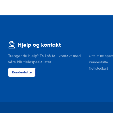
Hjelp og kontakt
Trenger du hjelp? Ta i så fall kontakt med
Ofte stilte spør
våre bilutleiespesialister.
Kundestøtte
Nettstedkart
Kundestøtte