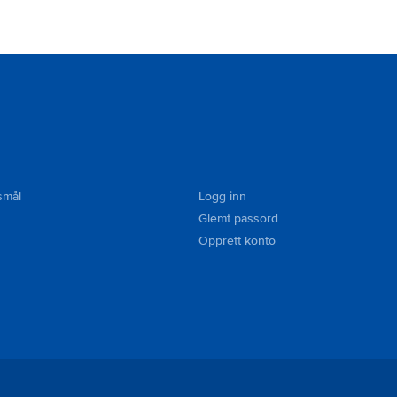
smål
Logg inn
Glemt passord
Opprett konto