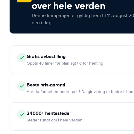
over hele verden
Denne kampanjen er gyldig frem til 11. august 2
den i dag!
Gratis
avbestilling
Opptil 48 timer før planlagt tid for henting
Beste pris-garanti
Har du funnet en bedre pris? Da gir vi deg et bedre tilbud
24000+
hentesteder
Steder rundt om i hele verden