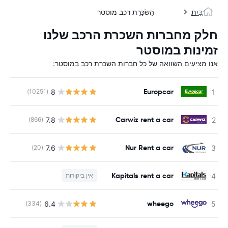
בַּיִת
הַשׂכָּרַת רֶכֶב מוסטר
חלק מחברות השכרת הרכב שלנו
זמינות במוסטר
אנו מציעים השוואה של כל חברות השכרת רכב במוסטר:
Europcar
8
(10251)
Carwiz rent a car
7.8
(866)
Nur Rent a car
7.6
(20)
Kapitals rent a car
אין ביקורות
wheego
6.4
(334)