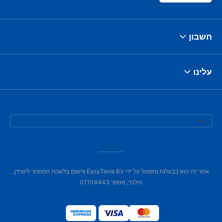
חשבון
עלינו
אתר זה הוא בבעלות ומופעל על ידי EasyTerra BV ורשום בלשכת המסחר ליוורדן,
הולנד, מספר 01104443