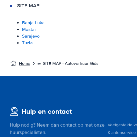
SITE MAP
Banja Luka
Mostar
Sarajevo
Tuzla
Home
🚙 SITE MAP - Autoverhuur Gids
Hulp en contact
Hulp nodig? Neem dan contact op met onze
Veelgestelde v
huurspecialisten.
Klantenservice