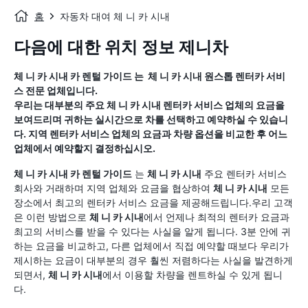
홈
자동차 대여 체 니 카 시내
다음에 대한 위치 정보 제니차
체 니 카 시내
카 렌털 가이드
는
체 니 카 시내
원스톱 렌터카 서비
스 전문 업체입니다.
우리는 대부분의 주요
체 니 카 시내
렌터카 서비스 업체의 요금을
보여드리며 귀하는 실시간으로 차를 선택하고 예약하실 수 있습니
다. 지역 렌터카 서비스 업체의 요금과 차량 옵션을 비교한 후 어느
업체에서 예약할지 결정하십시오.
체 니 카 시내
카 렌털 가이드
는
체 니 카 시내
주요 렌터카 서비스
회사와 거래하며 지역 업체와 요금을 협상하여
체 니 카 시내
모든
장소에서 최고의 렌터카 서비스 요금을 제공해드립니다.우리 고객
은 이런 방법으로
체 니 카 시내
에서 언제나 최적의 렌터카 요금과
최고의 서비스를 받을 수 있다는 사실을 알게 됩니다. 3분 안에 귀
하는 요금을 비교하고, 다른 업체에서 직접 예약할 때보다 우리가
제시하는 요금이 대부분의 경우 훨씬 저렴하다는 사실을 발견하게
되면서,
체 니 카 시내
에서 이용할 차량을 렌트하실 수 있게 됩니
다.